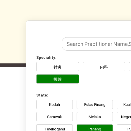
Speciality:
针灸
内科
拔罐
State:
Kedah
Pulau Pinang
Kua
Sarawak
Melaka
Neger
Terengganu
Pahang
Pu