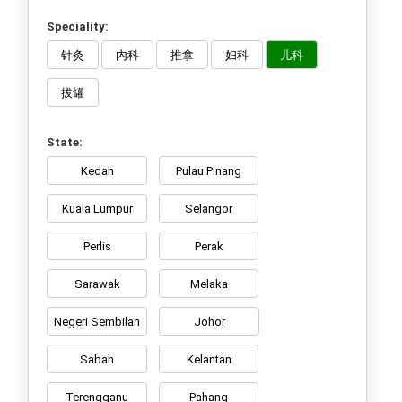
Speciality:
针灸
内科
推拿
妇科
儿科
拔罐
State:
Kedah
Pulau Pinang
Kuala Lumpur
Selangor
Perlis
Perak
Sarawak
Melaka
Negeri Sembilan
Johor
Sabah
Kelantan
Terengganu
Pahang