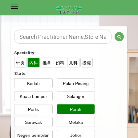
Speciality:
针灸
内科
推拿
妇科
儿科
拔罐
State:
Kedah
Pulau Pinang
Kuala Lumpur
Selangor
Perlis
Perak
Sarawak
Melaka
Negeri Sembilan
Johor