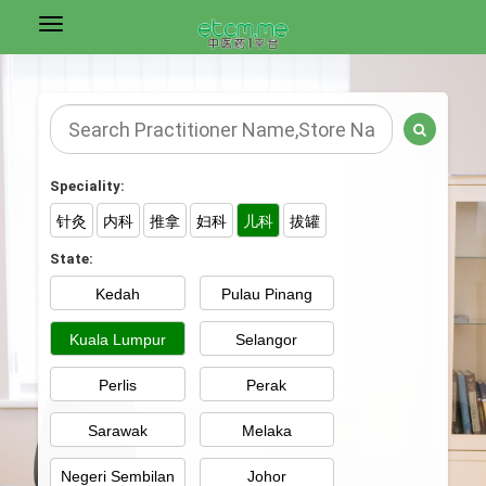
Speciality:
针灸
内科
推拿
妇科
儿科
拔罐
State:
Kedah
Pulau Pinang
Kuala Lumpur
Selangor
Perlis
Perak
Sarawak
Melaka
Negeri Sembilan
Johor