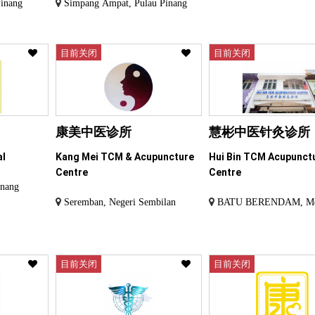
Pinang
Simpang Ampat, Pulau Pinang
目前关闭
目前关闭
康美中医诊所
慧彬中医针灸诊所
al
Kang Mei TCM & Acupuncture
Hui Bin TCM Acupunct
Centre
Centre
inang
Seremban, Negeri Sembilan
BATU BERENDAM, Me
目前关闭
目前关闭