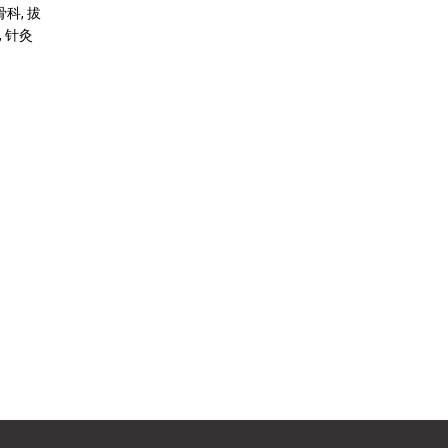
骨科, 拔
, 针灸