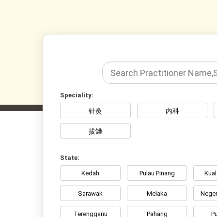
Speciality:
针灸
内科
拔罐
State:
Kedah
Pulau Pinang
Kua
Sarawak
Melaka
Neger
Terengganu
Pahang
Pu