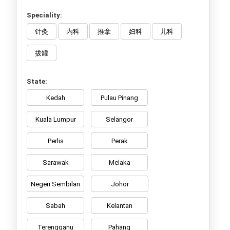
Speciality:
针灸
内科
推拿
妇科
儿科
拔罐
State:
Kedah
Pulau Pinang
Kuala Lumpur
Selangor
Perlis
Perak
Sarawak
Melaka
Negeri Sembilan
Johor
Sabah
Kelantan
Terengganu
Pahang