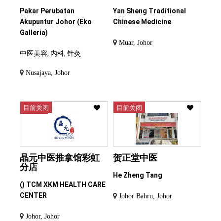
Pakar Perubatan
Yan Sheng Traditional
Akupuntur Johor (Eko
Chinese Medicine
Galleria)
Muar, Johor
中医美容, 内科, 针灸
Nusajaya, Johor
目前关闭
目前关闭
晶元中医推拿馆彩虹
贺正堂中医
分店
He Zheng Tang
() TCM XKM HEALTH CARE
CENTER
Johor Bahru, Johor
Johor, Johor