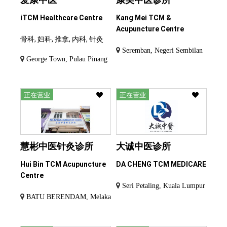
iTCM Healthcare Centre
Kang Mei TCM &
Acupuncture Centre
骨科, 妇科, 推拿, 内科, 针灸
Seremban, Negeri Sembilan
George Town, Pulau Pinang
正在营业
正在营业
慧彬中医针灸诊所
大诚中医诊所
Hui Bin TCM Acupuncture
DA CHENG TCM MEDICARE
Centre
Seri Petaling, Kuala Lumpur
BATU BERENDAM, Melaka