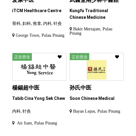
iTCM Healthcare Centre
Kungfu Traditional
Chinese Medicine
骨科, 妇科, 推拿, 内科, 针灸
Bukit Mertajam, Pulau
Pinang
George Town, Pulau Pinang
正在营业
正在营业
楊錫超中医
孙氏中医
Tabib Cina Yong Sek Chew
Soon Chinese Medical
内科, 针灸
Bayan Lepas, Pulau Pinang
Air Itam, Pulau Pinang