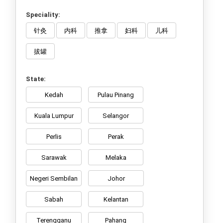
Speciality:
针灸
内科
推拿
妇科
儿科
拔罐
State:
Kedah
Pulau Pinang
Kuala Lumpur
Selangor
Perlis
Perak
Sarawak
Melaka
Negeri Sembilan
Johor
Sabah
Kelantan
Terengganu
Pahang