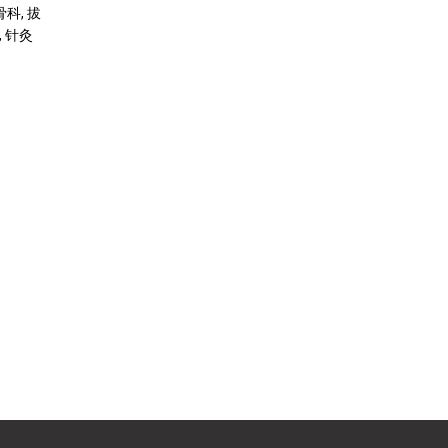
骨科, 拔
, 针灸