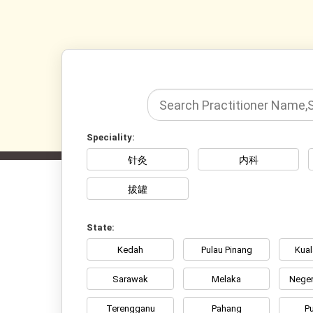
Speciality:
针灸
内科
拔罐
State:
Kedah
Pulau Pinang
Kua
Sarawak
Melaka
Neger
Terengganu
Pahang
Pu