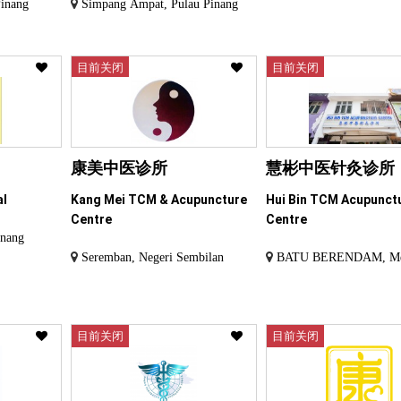
Pinang
Simpang Ampat, Pulau Pinang
目前关闭
目前关闭
康美中医诊所
慧彬中医针灸诊所
al
Kang Mei TCM & Acupuncture
Hui Bin TCM Acupunct
Centre
Centre
inang
Seremban, Negeri Sembilan
BATU BERENDAM, Me
目前关闭
目前关闭