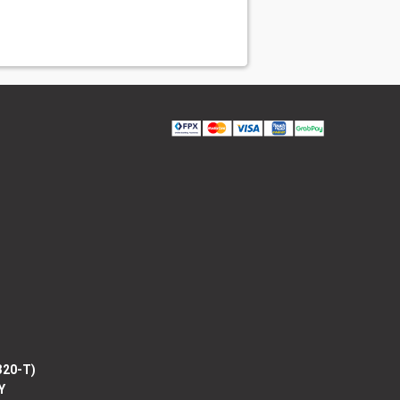
320-T)
Y