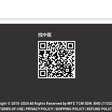
找中医
ight © 2015-2024 All Rights Reserved by MY E TCM SDN. BHD.(1132
TERMS OF USE
|
PRIVACY POLICY
|
SHIPPING POLICY
|
REFUND POLIC