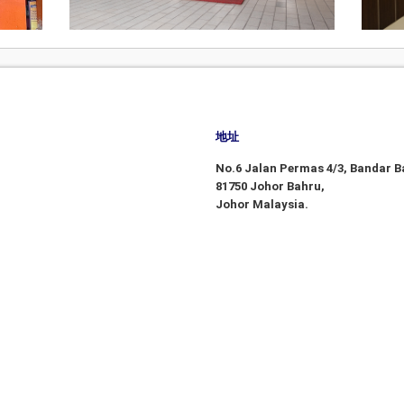
地址
No.6 Jalan Permas 4/3, Bandar 
81750 Johor Bahru,
Johor Malaysia.