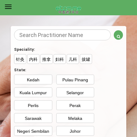
Speciality:
针灸
内科
推拿
妇科
儿科
拔罐
State:
Kedah
Pulau Pinang
Kuala Lumpur
Selangor
Perlis
Perak
Sarawak
Melaka
Negeri Sembilan
Johor