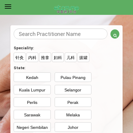
Speciality:
针灸
内科
推拿
妇科
儿科
拔罐
State:
Kedah
Pulau Pinang
Kuala Lumpur
Selangor
Perlis
Perak
Sarawak
Melaka
Negeri Sembilan
Johor