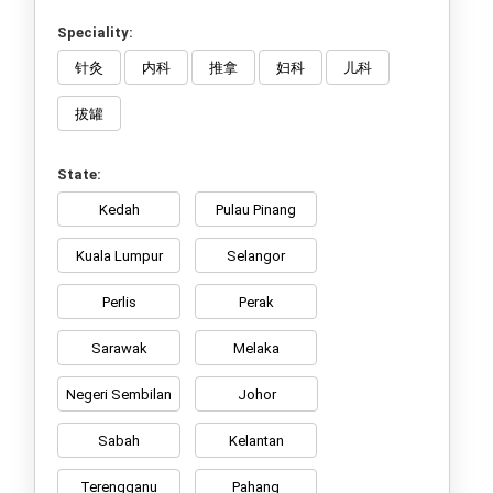
Speciality:
针灸
内科
推拿
妇科
儿科
拔罐
State:
Kedah
Pulau Pinang
Kuala Lumpur
Selangor
Perlis
Perak
Sarawak
Melaka
Negeri Sembilan
Johor
Sabah
Kelantan
Terengganu
Pahang