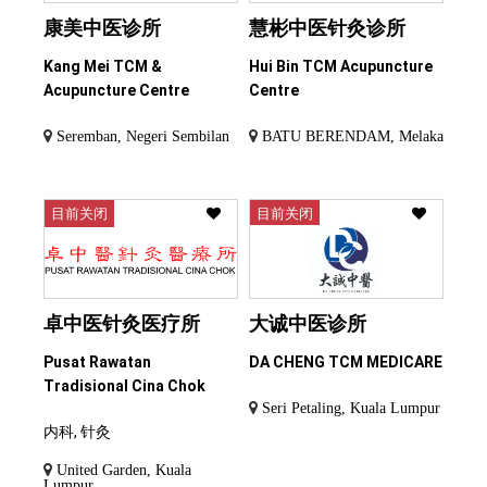
康美中医诊所
慧彬中医针灸诊所
Kang Mei TCM &
Hui Bin TCM Acupuncture
Acupuncture Centre
Centre
Seremban, Negeri Sembilan
BATU BERENDAM, Melaka
目前关闭
目前关闭
卓中医针灸医疗所
大诚中医诊所
Pusat Rawatan
DA CHENG TCM MEDICARE
Tradisional Cina Chok
Seri Petaling, Kuala Lumpur
内科, 针灸
United Garden, Kuala
Lumpur