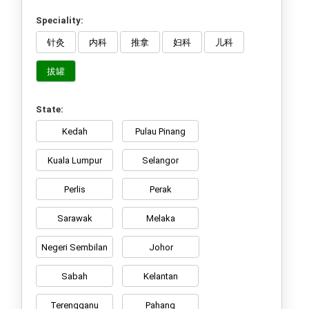
Speciality:
针灸
内科
推拿
妇科
儿科
拔罐
State:
Kedah
Pulau Pinang
Kuala Lumpur
Selangor
Perlis
Perak
Sarawak
Melaka
Negeri Sembilan
Johor
Sabah
Kelantan
Terengganu
Pahang