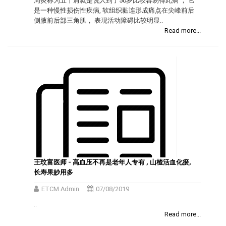
周炎称为五十肩就是说人到了50岁比较容易得此病 ， 它
是一种慢性损伤性疾病, 软组织黏连形成痛点在尖峰前后
侧腋前后部三角肌， 表现活动障碍比较明显..
Read more...
王玟富医师 - 高血压不再是老年人专有 , 山楂活血化瘀,
长寿果妙用多
ETCM Admin
07/08/2019
..
Read more...