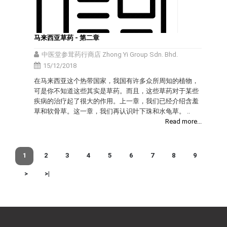
马来西亚草药 - 第二章
中医堂参茸药行商店 Zhong Yi Group Sdn. Bhd.
15/12/2018
在马来西亚这个热带国家，我国有许多众所周知的植物，
可是你不知道这些其实是草药。而且，这些草药对于某些
疾病的治疗起了很大的作用。上一章，我们已经介绍含羞
草和软骨草。这一章，我们再认识叶下珠和水龟草。 ..
Read more...
1
2
3
4
5
6
7
8
9
>
>|